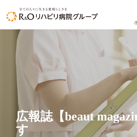
広報誌【beaut mag
す