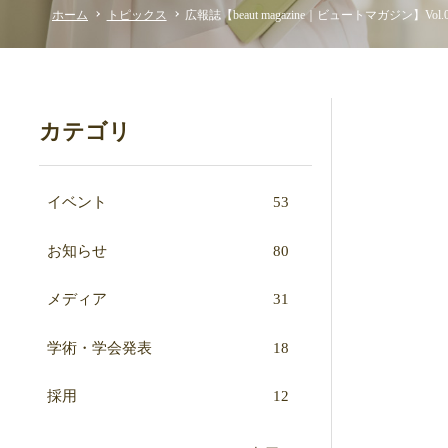
ホーム
トピックス
広報誌【beaut magazine｜ビュートマガジン】Vo
カテゴリ
イベント
53
お知らせ
80
メディア
31
学術・学会発表
18
採用
12