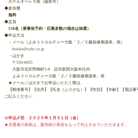
ホテルオーレ５階（藤枝市）
◆参加費
無料
◆定員
150名（要事前予約・応募多数の場合は抽選）
◆申込方法
・メール（よみうりカルチャー大阪「２／２藤枝健康講座」係）
honbu@oybc.co.jp
・はがき
〒530-0055
大阪市北区野崎町5-9 読売新聞大阪本社内
よみうりカルチャー大阪「２／２藤枝健康講座」係
★メール／はがきでお申込いただく際は、
【郵便番号】【住所】【氏名（ふりがな）】【性別】【年齢】【電話番
ご記入ください
☆申込〆切 ２０２５年１月３１日（金）
★当選者の発表は、案内状の発送をもって代えさせていただきます。