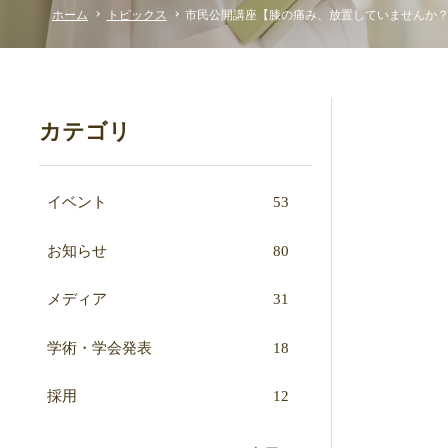
ホーム
トピックス
市民公開講座【膝の痛み、放置していませんか？変
カテゴリ
イベント
53
お知らせ
80
メディア
31
学術・学会発表
18
採用
12