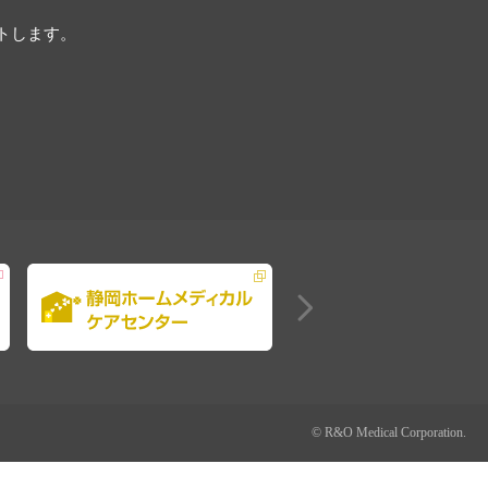
トします。
© R&O Medical Corporation.