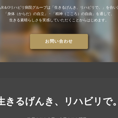
ちR＆Oリハビリ病院グループは
「⽣きるげんき、リハビリで。」を合い
「⾝体（からだ）の⾃⽴」・
「精神（こころ）の⾃由」を通して、
⽣きる素晴らしさを
実感していただくことからはじめます。
お問い合わせ
生きるげんき、リハビリで